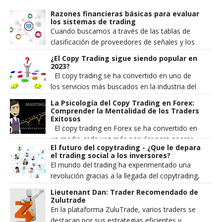
Razones financieras básicas para evaluar
los sistemas de trading
Cuando buscamos a través de las tablas de
clasificación de proveedores de señales y los
gráficos de rendimiento de estos traders e...
¿El Copy Trading sigue siendo popular en
2023?
El copy trading se ha convertido en uno de
los servicios más buscados en la industria del
trading minorista. Se popularizó a principios
La Psicología del Copy Trading en Forex:
de...
Comprender la Mentalidad de los Traders
Exitosos
El copy trading en Forex se ha convertido en
un medio cada vez más popular para operar
El futuro del copytrading - ¿Que le depara
en el mercado de divisas. Implica copiar las
el trading social a los inversores?
operac...
El mundo del trading ha experimentado una
revolución gracias a la llegada del copytrading,
una forma innovadora de invertir en los
Lieutenant Dan: Trader Recomendado de
mercados ...
Zulutrade
En la plataforma ZuluTrade, varios traders se
destacan por sus estrategias eficientes y