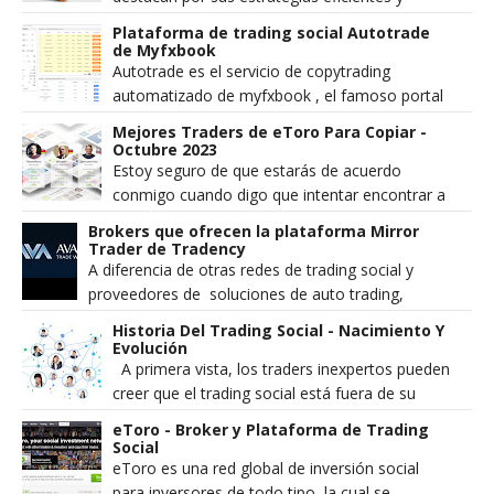
resultados consistentes en el mercado
Plataforma de trading social Autotrade
financiero. Un...
de Myfxbook
Autotrade es el servicio de copytrading
automatizado de myfxbook , el famoso portal
comunidad de trading. Esta revisión sólo se
Mejores Traders de eToro Para Copiar -
centra en ...
Octubre 2023
Estoy seguro de que estarás de acuerdo
conmigo cuando digo que intentar encontrar a
los mejores traders de eToro para copiar no
Brokers que ofrecen la plataforma Mirror
es tan fáci...
Trader de Tradency
A diferencia de otras redes de trading social y
proveedores de soluciones de auto trading,
Tradency no actúa como broker y es ...
Historia Del Trading Social - Nacimiento Y
Evolución
A primera vista, los traders inexpertos pueden
creer que el trading social está fuera de su
alcance y que solo los traders profesionales p...
eToro - Broker y Plataforma de Trading
Social
eToro es una red global de inversión social
para inversores de todo tipo, la cual se