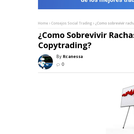
Home
Consejos Social Trading
¿Como sobrevivir racha
¿Como Sobrevivir Rachas
Copytrading?
By
Rcanessa
0