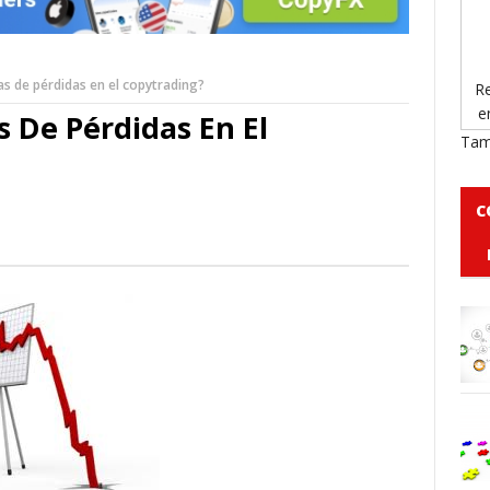
s de pérdidas en el copytrading?
Re
e
 De Pérdidas En El
Tam
C