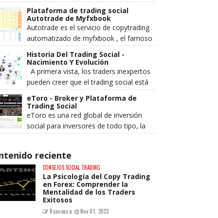
auto trading, Tradency no actúa como
Plataforma de trading social
broker y es ...
Autotrade de Myfxbook
Autotrade es el servicio de copytrading
automatizado de myfxbook , el famoso
portal comunidad de trading. Esta
Historia Del Trading Social -
revisión sólo se centra en ...
Nacimiento Y Evolución
A primera vista, los traders inexpertos
pueden creer que el trading social está
fuera de su alcance y que solo los
eToro - Broker y Plataforma de
traders profesionales p...
Trading Social
eToro es una red global de inversión
social para inversores de todo tipo, la
cual se especializa en divisas (Forex),
materias pri...
ntenido reciente
CONSEJOS SOCIAL TRADING
La Psicología del Copy Trading
en Forex: Comprender la
Mentalidad de los Traders
Exitosos
Rcanessa
Nov 01, 2023