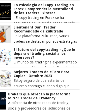
la industria del trading minorista. Se
La Psicología del Copy Trading en
popularizó a principios de...
Forex: Comprender la Mentalidad
de los Traders Exitosos
El copy trading en Forex se ha
convertido en un medio cada vez más
Lieutenant Dan: Trader
popular para operar en el mercado de
Recomendado de Zulutrade
divisas. Implica copiar las operac...
En la plataforma ZuluTrade, varios
traders se destacan por sus estrategias
eficientes y resultados consistentes en
El futuro del copytrading - ¿Que le
el mercado financiero. Un...
depara el trading social a los
inversores?
El mundo del trading ha experimentado
una revolución gracias a la llegada del
Mejores Traders de eToro Para
copytrading, una forma innovadora de
Copiar - Octubre 2023
invertir en los mercados ...
Estoy seguro de que estarás de
acuerdo conmigo cuando digo que
intentar encontrar a los mejores traders
Brokers que ofrecen la plataforma
de eToro para copiar no es tan fáci...
Mirror Trader de Tradency
A diferencia de otras redes de trading
social y proveedores de soluciones de