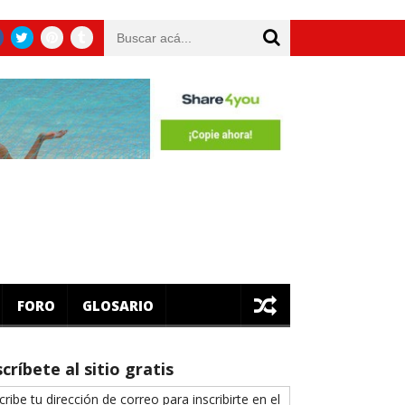
 adicionales operando con criptodivisas?
Piense dos veces an
FORO
GLOSARIO
críbete al sitio gratis
cribe tu dirección de correo para inscribirte en el