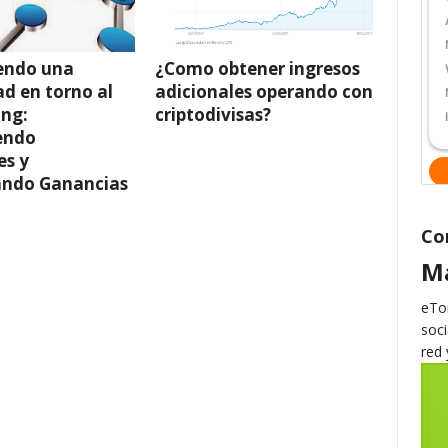
endo una
¿Como obtener ingresos
d en torno al
adicionales operando con
ing:
criptodivisas?
endo
es y
ndo Ganancias
Co
M
eTor
soci
red 