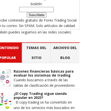
boletín:
cibe contenido gratuito de Forex Trading Social
n tu correo. Sin SPAM. Solo artículos de calidad.
bién puedes seguirnos en las redes sociales:
ONTENIDO
TEMAS DEL
ARCHIVO DEL
POPULAR
SITIO
BLOG
Razones financieras básicas para
evaluar los sistemas de trading
Cuando buscamos a través de las
tablas de clasificación de proveedores
de señales y los gráficos de
¿El Copy Trading sigue siendo
rendimiento de estos traders e...
popular en 2023?
El copy trading se ha convertido en
uno de los servicios más buscados en