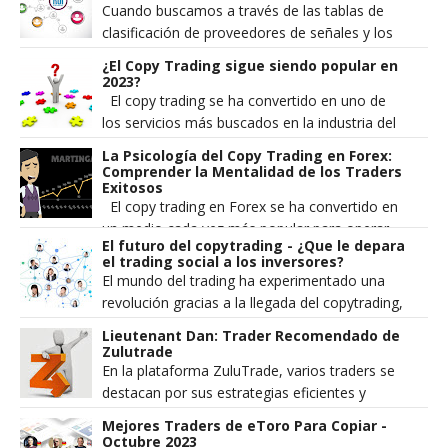
Cuando buscamos a través de las tablas de
clasificación de proveedores de señales y los
gráficos de rendimiento de estos traders e...
¿El Copy Trading sigue siendo popular en
2023?
El copy trading se ha convertido en uno de
los servicios más buscados en la industria del
trading minorista. Se popularizó a principios
La Psicología del Copy Trading en Forex:
de...
Comprender la Mentalidad de los Traders
Exitosos
El copy trading en Forex se ha convertido en
un medio cada vez más popular para operar
El futuro del copytrading - ¿Que le depara
en el mercado de divisas. Implica copiar las
el trading social a los inversores?
operac...
El mundo del trading ha experimentado una
revolución gracias a la llegada del copytrading,
una forma innovadora de invertir en los
Lieutenant Dan: Trader Recomendado de
mercados ...
Zulutrade
En la plataforma ZuluTrade, varios traders se
destacan por sus estrategias eficientes y
resultados consistentes en el mercado
Mejores Traders de eToro Para Copiar -
financiero. Un...
Octubre 2023