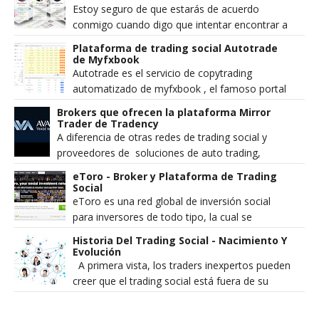
Estoy seguro de que estarás de acuerdo
conmigo cuando digo que intentar encontrar a
los mejores traders de eToro para copiar no
Plataforma de trading social Autotrade
es tan fáci...
de Myfxbook
Autotrade es el servicio de copytrading
automatizado de myfxbook , el famoso portal
comunidad de trading. Esta revisión sólo se
Brokers que ofrecen la plataforma Mirror
centra en ...
Trader de Tradency
A diferencia de otras redes de trading social y
proveedores de soluciones de auto trading,
Tradency no actúa como broker y es ...
eToro - Broker y Plataforma de Trading
Social
eToro es una red global de inversión social
para inversores de todo tipo, la cual se
especializa en divisas (Forex), materias pri...
Historia Del Trading Social - Nacimiento Y
Evolución
A primera vista, los traders inexpertos pueden
creer que el trading social está fuera de su
alcance y que solo los traders profesionales p...