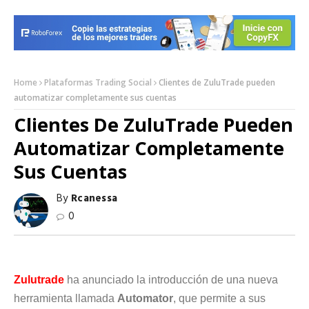
Home
Plataformas Trading Social
Clientes de ZuluTrade pueden
automatizar completamente sus cuentas
Clientes De ZuluTrade Pueden
Automatizar Completamente
Sus Cuentas
By
Rcanessa
0
Zulutrade
ha anunciado la introducción de una nueva
herramienta llamada
Automator
, que permite a sus