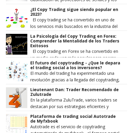
gráficos de rendimiento de estos traders e...
¿El Copy Trading sigue siendo popular en
2023?
El copy trading se ha convertido en uno de
los servicios más buscados en la industria del
trading minorista. Se popularizó a principios
La Psicología del Copy Trading en Forex:
de...
Comprender la Mentalidad de los Traders
Exitosos
El copy trading en Forex se ha convertido en
un medio cada vez más popular para operar
El futuro del copytrading - ¿Que le depara
en el mercado de divisas. Implica copiar las
el trading social a los inversores?
operac...
El mundo del trading ha experimentado una
revolución gracias a la llegada del copytrading,
una forma innovadora de invertir en los
Lieutenant Dan: Trader Recomendado de
mercados ...
Zulutrade
En la plataforma ZuluTrade, varios traders se
destacan por sus estrategias eficientes y
resultados consistentes en el mercado
Plataforma de trading social Autotrade
financiero. Un...
de Myfxbook
Autotrade es el servicio de copytrading