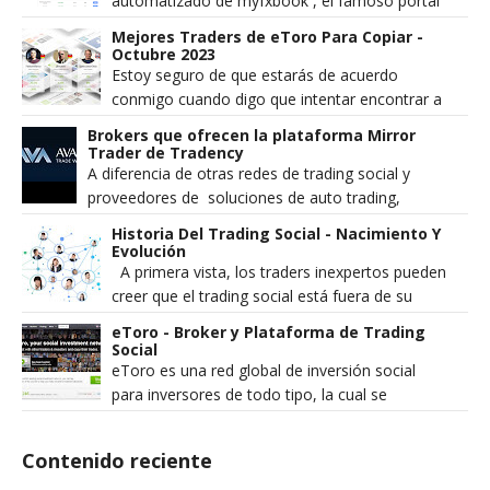
automatizado de myfxbook , el famoso portal
comunidad de trading. Esta revisión sólo se
Mejores Traders de eToro Para Copiar -
centra en ...
Octubre 2023
Estoy seguro de que estarás de acuerdo
conmigo cuando digo que intentar encontrar a
los mejores traders de eToro para copiar no
Brokers que ofrecen la plataforma Mirror
es tan fáci...
Trader de Tradency
A diferencia de otras redes de trading social y
proveedores de soluciones de auto trading,
Tradency no actúa como broker y es ...
Historia Del Trading Social - Nacimiento Y
Evolución
A primera vista, los traders inexpertos pueden
creer que el trading social está fuera de su
alcance y que solo los traders profesionales p...
eToro - Broker y Plataforma de Trading
Social
eToro es una red global de inversión social
para inversores de todo tipo, la cual se
especializa en divisas (Forex), materias pri...
Contenido reciente